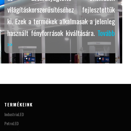
világításkorszerűsítéséhez fejlesztettük
ki. Ezek a termékek alkalmasak a jelenleg
használt fényforrások kiváltására.
Tovább
>>
TERMÉKEINK
IndustriaLED
PetroLED