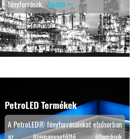
fényforrások.
Tovább >>
PetroLED Termékek
A PetroLED® fényforrásainkat elsősorban
az üzemanyagtöltő állomások