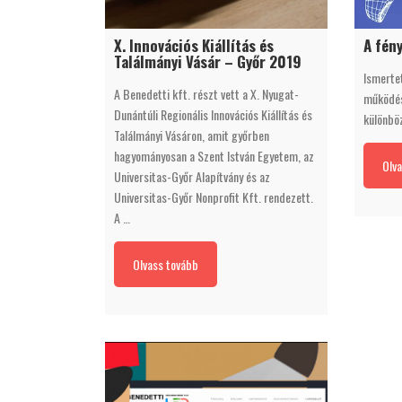
X. Innovációs Kiállítás és
A fén
Találmányi Vásár – Győr 2019
Ismerte
A Benedetti kft. részt vett a X. Nyugat-
működésé
Dunántúli Regionális Innovációs Kiállítás és
különbö
Találmányi Vásáron, amit győrben
hagyományosan a Szent István Egyetem, az
Olva
Universitas-Győr Alapítvány és az
Universitas-Győr Nonprofit Kft. rendezett.
A …
Olvass tovább