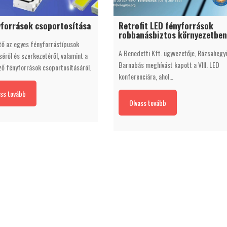
yforrások csoportosítása
Retrofit LED fényforrások
robbanásbiztos környezetben
tő az egyes fényforrástípusok
A Benedetti Kft. ügyvezetője, Rózsahegyi
ről és szerkezetéről, valamint a
Barnabás meghívást kapott a VIII. LED
ző fényforrások csoportosításáról.
konferenciára, ahol…
ss tovább
Olvass tovább