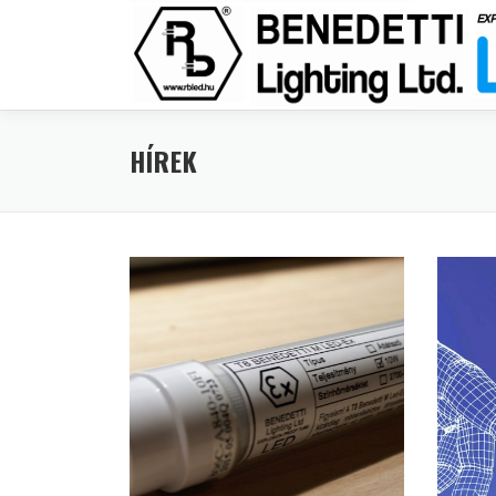
Tovább
a
tartalomhoz
HÍREK