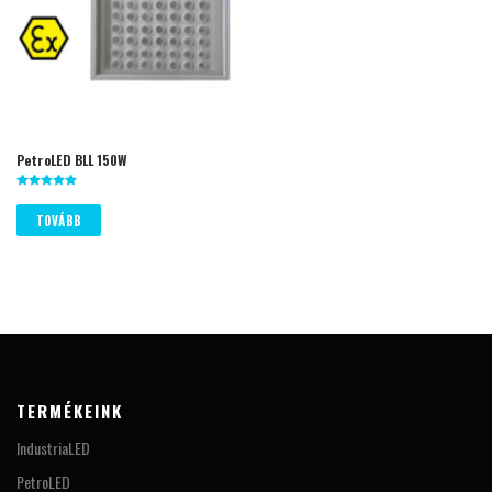
PetroLED BLL 150W
Értékelés:
5.00
TOVÁBB
/ 5
TERMÉKEINK
IndustriaLED
PetroLED