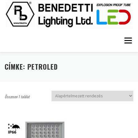
Tovább
a
tartalomhoz
Menü
FŐOLDAL
RÓLUNK
HÍREK
INFORMÁCIÓ
CÍMKE:
PETROLED
DOKUMENTUMOK
KAPCSOLAT
Összesen 1 találat